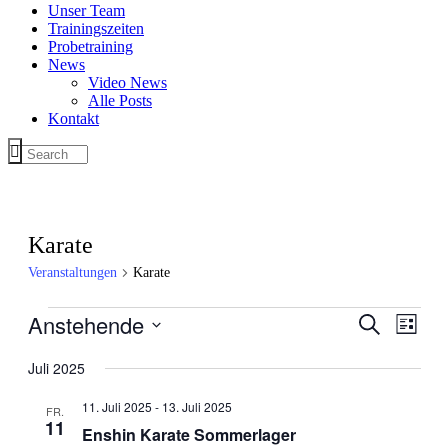
Unser Team
Trainingszeiten
Probetraining
News
Video News
Alle Posts
Kontakt
Karate
Veranstaltungen
Karate
Veranstaltungen
Anstehende
Veranstal
Veran
Suche
Liste
Ansic
Suche
Datum
Navig
wählen.
Juli 2025
und
Ansichten
11. Juli 2025
-
13. Juli 2025
FR.
11
Navigati
Enshin Karate Sommerlager