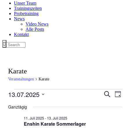
Unser Team
Trainingszeiten
Probetraining
News
Video News
Alle Posts
Kontakt
Karate
Veranstaltungen
Karate
Veranstaltungen
13.07.2025
Veranstal
Veran
Suche
Tag
Ansic
für
Suche
Datum
Navig
wählen.
Ganztägig
13.
und
Juli
Ansichten
11. Juli 2025
-
13. Juli 2025
2025
Enshin Karate Sommerlager
Navigati