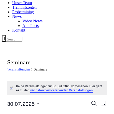
Unser Team
Trainingszeiten
Probetraining
News
Video News
Alle Posts
Kontakt
Seminare
Veranstaltungen
Seminare
Veranstaltungen
Keine Veranstaltungen für 30. Juli 2025 vorgesehen. Hier geht
für
Hinweis
es zu den
nächsten bevorstehenden Veranstaltungen
.
30.
Juli
30.07.2025
Veranstal
Veran
Suche
Tag
Ansic
2025
Suche
Datum
Navig