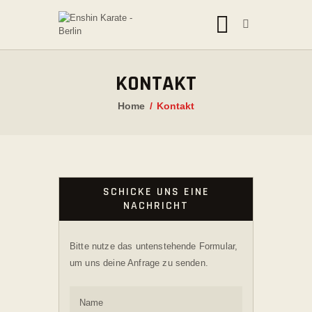
ENSHIN KARATE - BERLIN
Enshin Karate Kai Kan Europe | Kampfsport des 21. Jahrhunderts
KONTAKT
HOME
Home
Kontakt
ÜBER ENSHIN
EVENTS
UNSER TEAM
SCHICKE UNS EINE
TRAININGSZEITEN
NACHRICHT
PROBETRAINING
NEWS
Bitte nutze das untenstehende Formular,
um uns deine Anfrage zu senden.
KONTAKT