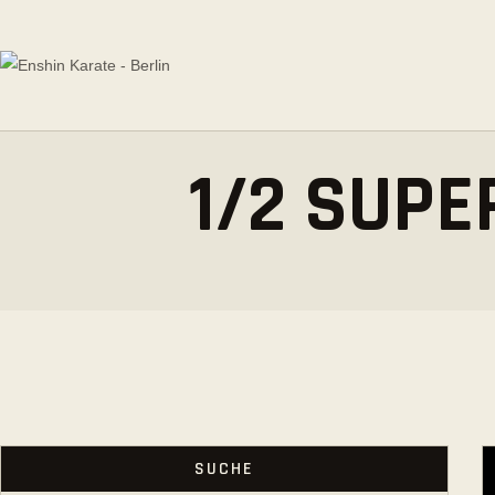
HOME
ÜBER ENSHIN
ENSHIN KARATE - BERLIN
Enshin Karate Kai Kan Europe | Kampfsport des 21. Jahrhunderts
EVENTS
1/2 SUPE
UNSER TEAM
TRAININGSZEITEN
PROBETRAINING
NEWS
KONTAKT
SUCHE