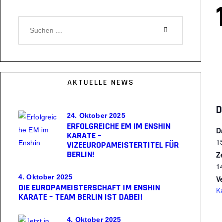
Suchen
nach:
AKTUELLE NEWS
D
24. Oktober 2025
ERFOLGREICHE EM IM ENSHIN
D
KARATE –
1
VIZEEUROPAMEISTERTITEL FÜR
BERLIN!
Z
1
4. Oktober 2025
V
DIE EUROPAMEISTERSCHAFT IM ENSHIN
K
KARATE – TEAM BERLIN IST DABEI!
4. Oktober 2025