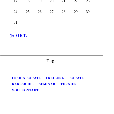
17
18
19
20
21
22
23
24
25
26
27
28
29
30
31
« OKT.
Tags
ENSHIN KARATE
FREIBURG
KARATE
KARLSRUHE
SEMINAR
TURNIER
VOLLKONTAKT