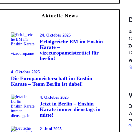
Aktuelle News
D
24. Oktober 2025
1
Erfolgreiche EM im Enshin
Z
Karate –
1
vizeeuropameistertitel für
berlin!
V
K
4. Oktober 2025
Die Europameisterschaft im Enshin
Karate – Team Berlin ist dabei!
4. Oktober 2025
Jetzt in Berlin – Enshin
E
Karate immer dienstags in
W
mitte!
F
G
2. Juni 2025