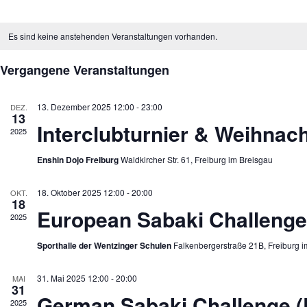
D
a
K
t
a
Es sind keine anstehenden Veranstaltungen vorhanden.
u
l
m
e
w
n
Vergangene Veranstaltungen
ä
d
h
e
l
r
13. Dezember 2025 12:00
-
23:00
DEZ.
e
v
13
n
o
Interclubturnier & Weihnach
.
n
2025
V
e
Enshin Dojo Freiburg
Waldkircher Str. 61, Freiburg im Breisgau
r
a
n
18. Oktober 2025 12:00
-
20:00
OKT.
s
18
t
European Sabaki Challenge
2025
a
l
t
Sporthalle der Wentzinger Schulen
Falkenbergerstraße 21B, Freiburg i
u
n
g
31. Mai 2025 12:00
-
20:00
MAI
e
31
n
German Sabaki Challenge 
2025