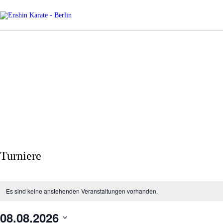
HOME
ÜBER ENSHIN
Enshin Karate - Berlin
Enshin Karate Kai Kan Europe | Kampfsport des 21. Jahrhunderts
EVENTS
UNSER TEAM
TRAININGSZEITEN
PROBETRAINING
Turniere
NEWS
KONTAKT
Es sind keine anstehenden Veranstaltungen vorhanden.
08.08.2026