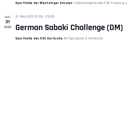
E
Sporthalle der Wentzinger Schulen
Falkenbergerstraße 21B, Freiburg 
R
MAI
31. Mai 2025 12:00
-
20:00
31
German Sabaki Challenge (DM)
2025
V
Sporthalle des SSC Karlsruhe
Am Sportpark 5, Karlsruhe
O
N
V
E
R