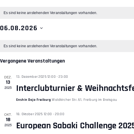
Es sind keine anstehenden Veranstaltungen vorhanden.
06.08.2026
D
K
a
Es sind keine anstehenden Veranstaltungen vorhanden.
t
A
u
Vergangene Veranstaltungen
m
L
w
DEZ.
13. Dezember 2025 12:00
-
23:00
13
ä
Interclubturnier & Weihnachtsf
E
2025
h
l
Enshin Dojo Freiburg
Waldkircher Str. 61, Freiburg im Breisgau
N
e
n
OKT.
18. Oktober 2025 12:00
-
20:00
D
18
.
European Sabaki Challenge 202
2025