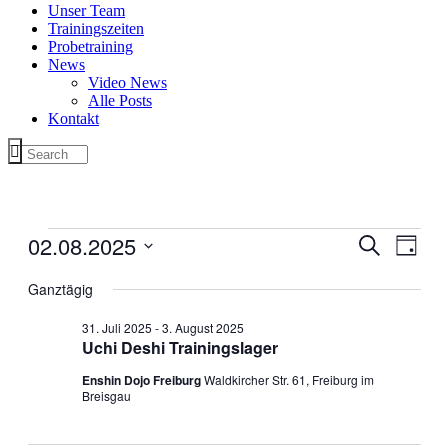
Unser Team
Trainingszeiten
Probetraining
News
Video News
Alle Posts
Kontakt
Veranstaltungen
02.08.2025
Veranstal
Veran
Suche
Tag
für
Ansic
Suche
Datum
2.
Navig
wählen.
Ganztägig
und
August
Ansichten
2025
31. Juli 2025
-
3. August 2025
Uchi Deshi Trainingslager
Navigati
Enshin Dojo Freiburg
Waldkircher Str. 61, Freiburg im
Breisgau